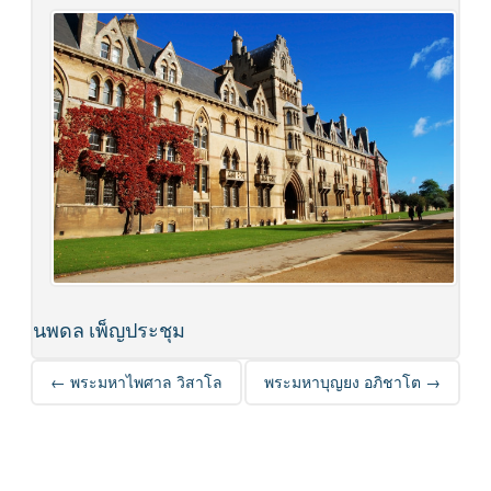
นพดล เพ็ญประชุม
Post navigation
←
พระมหาไพศาล วิสาโล
พระมหาบุญยง อภิชาโต
→