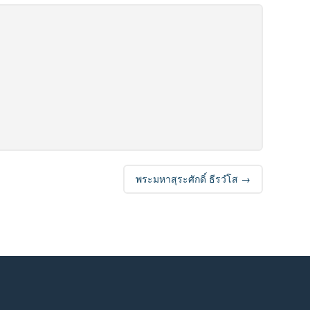
พระมหาสุระศักดิ์ ธีรวํโส
→