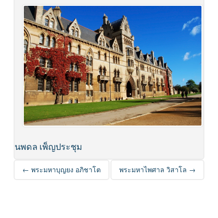
นพดล เพ็ญประชุม
Post navigation
←
พระมหาบุญยง อภิชาโต
พระมหาไพศาล วิสาโล
→