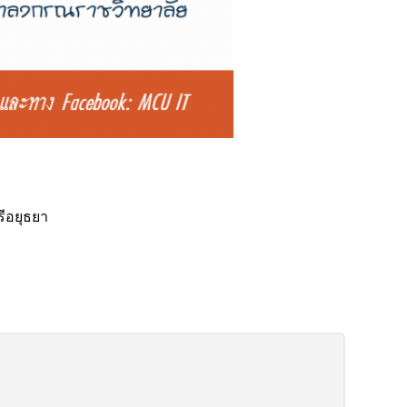
ีอยุธยา